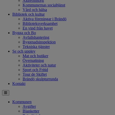
Äldreomsorg
Kommunernas socialtjänst
Vård och hälsa
Bibliotek och kultur
Aktiva föreningar i Brändö
Biblioteksverksamhet
En vind från havet
Bygga och Bo
Avfallshantering
Byggnadsinspektion
Tekniska tjänster
Se och upplev
Mat och butiker
Övernattning
Aktiviteter och natur
Sport och Fritid
Tour de Skiftet
Brändö skulpturrunda
Kontakt
Kommunen
Avgifter
Blanketter