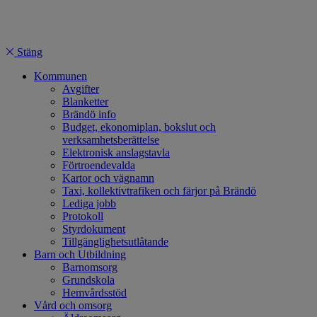
Stäng
Kommunen
Avgifter
Blanketter
Brändö info
Budget, ekonomiplan, bokslut och
verksamhetsberättelse
Elektronisk anslagstavla
Förtroendevalda
Kartor och vägnamn
Taxi, kollektivtrafiken och färjor på Brändö
Lediga jobb
Protokoll
Styrdokument
Tillgänglighetsutlåtande
Barn och Utbildning
Barnomsorg
Grundskola
Hemvårdsstöd
Vård och omsorg