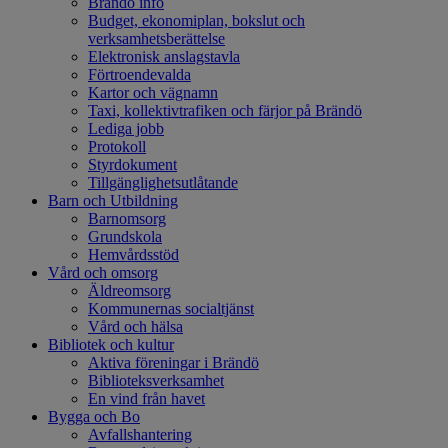
Brändö info
Budget, ekonomiplan, bokslut och
verksamhetsberättelse
Elektronisk anslagstavla
Förtroendevalda
Kartor och vägnamn
Taxi, kollektivtrafiken och färjor på Brändö
Lediga jobb
Protokoll
Styrdokument
Tillgänglighetsutlåtande
Barn och Utbildning
Barnomsorg
Grundskola
Hemvårdsstöd
Vård och omsorg
Äldreomsorg
Kommunernas socialtjänst
Vård och hälsa
Bibliotek och kultur
Aktiva föreningar i Brändö
Biblioteksverksamhet
En vind från havet
Bygga och Bo
Avfallshantering