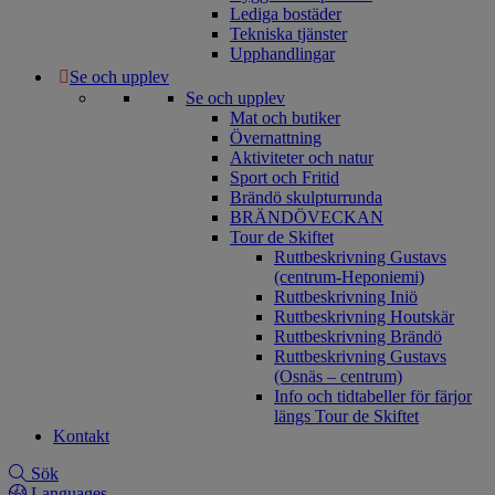
Lediga bostäder
Tekniska tjänster
Upphandlingar
Se och upplev
Se och upplev
Mat och butiker
Övernattning
Aktiviteter och natur
Sport och Fritid
Brändö skulpturrunda
BRÄNDÖVECKAN
Tour de Skiftet
Ruttbeskrivning Gustavs
(centrum-Heponiemi)
Ruttbeskrivning Iniö
Ruttbeskrivning Houtskär
Ruttbeskrivning Brändö
Ruttbeskrivning Gustavs
(Osnäs – centrum)
Info och tidtabeller för färjor
längs Tour de Skiftet
Kontakt
Sök
Languages