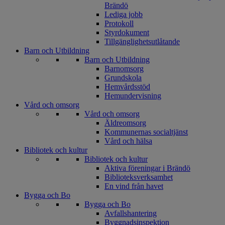
Brändö
Lediga jobb
Protokoll
Styrdokument
Tillgänglighetsutlåtande
Barn och Utbildning
Barn och Utbildning
Barnomsorg
Grundskola
Hemvårdsstöd
Hemundervisning
Vård och omsorg
Vård och omsorg
Äldreomsorg
Kommunernas socialtjänst
Vård och hälsa
Bibliotek och kultur
Bibliotek och kultur
Aktiva föreningar i Brändö
Biblioteksverksamhet
En vind från havet
Bygga och Bo
Bygga och Bo
Avfallshantering
Byggnadsinspektion