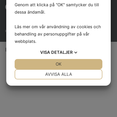
Genom att klicka på "OK" samtycker du till
dessa ändamål.
Läs mer om vår användning av cookies och
Hemsida & Design av Intendit Webbyrå
behandling av personuppgifter på vår
webbplats.
English
VISA
DETALJER
JA
NEJ
OK
JA
NEJ
NÖDVÄNDIG
INSTÄLLNINGAR
AVVISA ALLA
JA
NEJ
JA
NEJ
MARKNADSFÖRING
STATISTIK