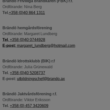
Brändö Frivilliga brandkåren (FBK) r.f.
Ordförande: Nina Berg
Tel.
+358 (0)40 864 1311
Brändö hemgårdsförening
Ordförande: Margaret Lundberg
Tel
.
+358 (0)40 0744928
E-post:
margaret_lundberg@hotmail.com
Brändö Idrottsklubb (BIK) r.f
Ordförande: Julia Grünewald
Tel.
+358 (0)40 5208737
E-post:
utbildningschef@brando.ax
Brändö Jaktvårdsförening
r.f.
Ordförande: Viktor Eriksson
Tel.
+358 (0) 457 3420609