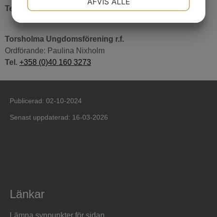
AFVIS ALLE
Tel.
+358 (0)40 579 0793
MARKETING
STATISTIK
Torsholma Ungdomsförening r.f.
Ordförande: Paulina Nixholm
Tel.
+358 (0)40 160 3273
Publicerad: 02-10-2024
Senast uppdaterad: 16-03-2026
Länkar
Lämna synpunkter för sidan