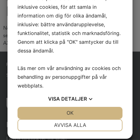
kl.15.00
inklusive cookies, för att samla in
information om dig för olika ändamål,
inklusive: bättre användarupplevelse,
Nordlingska lägenhet är belägen i samband med Solkulla
funktionalitet, statistik och marknadsföring.
servicehuset, Norrstrandsvägen 4 A
Genom att klicka på "OK" samtycker du till
AX-22920 BRÄNDÖ
dessa ändamål.
Publicerad: 30-09-2025
Läs mer om vår användning av cookies och
Senast uppdaterad: 30-09-2025
behandling av personuppgifter på vår
webbplats.
VISA
DETALJER
JA
NEJ
OK
JA
NEJ
NÖDVÄNDIG
INSTÄLLNINGAR
Länkar
AVVISA ALLA
JA
NEJ
JA
NEJ
Lämna synpunkter för sidan