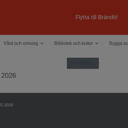
Flytta till Brändö!
Vård och omsorg
Bibliotek och kultur
Bygga o
Tillbaka
, 2026
05-2026