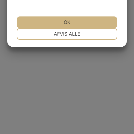
OK
NØDVENDIGE
PRÆFERENCER
AFVIS ALLE
MARKETING
STATISTIK