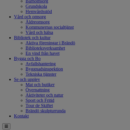
Barnomsorg
Grundskola
Hemvårdsstöd
Vård och omsorg
Äldreomsorg
Kommunernas socialtjänst
Vård och hälsa
Bibliotek och kultur
Aktiva föreningar i Brändö
Biblioteksverksamhet
En vind från havet
Bygga och Bo
Avfallshantering
Byggnadsinspektion
Tekniska tjänster
Se och upplev
Mat och butiker
Övernattning
Aktiviteter och natur
Sport och Fritid
Tour de Skiftet
Brändö skulpturrunda
Kontakt