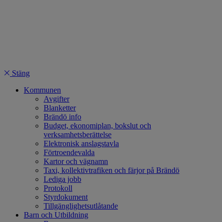
Stäng
Kommunen
Avgifter
Blanketter
Brändö info
Budget, ekonomiplan, bokslut och
verksamhetsberättelse
Elektronisk anslagstavla
Förtroendevalda
Kartor och vägnamn
Taxi, kollektivtrafiken och färjor på Brändö
Lediga jobb
Protokoll
Styrdokument
Tillgänglighetsutlåtande
Barn och Utbildning