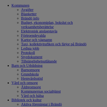
Kommunen
Avgifter
Blanketter
Brändö info
Budget, ekonomiplan, bokslut och
verksamhetsberättelse
Elektronisk anslagstavla
Förtroendevalda
Kartor och vägnamn
Taxi, kollektivtrafiken och färjor på Brändö
Lediga jobb
Protokoll
Styrdokument
Tillgänglighetsutlåtande
Barn och Utbildning
Barnomsorg
Grundskola
Hemvårdsstöd
Vård och omsorg
Äldreomsorg
Kommunernas socialtjänst
Vård och hälsa
Bibliotek och kultur
Aktiva föreningar i Brändö