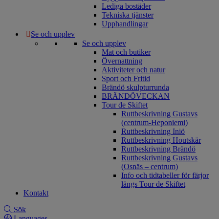
Lediga bostäder
Tekniska tjänster
Upphandlingar
Se och upplev
Se och upplev
Mat och butiker
Övernattning
Aktiviteter och natur
Sport och Fritid
Brändö skulpturrunda
BRÄNDÖVECKAN
Tour de Skiftet
Ruttbeskrivning Gustavs
(centrum-Heponiemi)
Ruttbeskrivning Iniö
Ruttbeskrivning Houtskär
Ruttbeskrivning Brändö
Ruttbeskrivning Gustavs
(Osnäs – centrum)
Info och tidtabeller för färjor
längs Tour de Skiftet
Kontakt
Sök
Languages