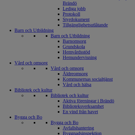
Brändö
Lediga jobb
Protokoll
Styrdokument
Tillgänglighetsutlåtande
Barn och Utbildning
Barn och Utbildning
Barnomsorg
Grundskola
Hemvårdsstöd
Hemundervisning
Vård och omsorg
Vård och omsorg
Äldreomsorg
Kommunernas socialtjänst
Vård och hälsa
Bibliotek och kultur
Bibliotek och kultur
Aktiva föreningar i Brändö
Biblioteksverksamhet
En vind från havet
Bygga och Bo
Bygga och Bo
Avfallshantering
Byggnadsinspektion